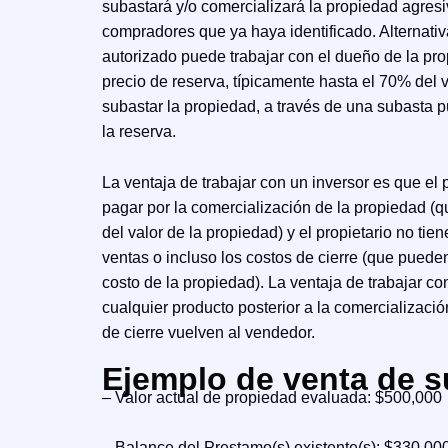
subastará y/o comercializará la propiedad agres
compradores que ya haya identificado. Alternati
autorizado puede trabajar con el dueño de la pr
precio de reserva, típicamente hasta el 70% del 
subastar la propiedad, a través de una subasta p
la reserva.
La ventaja de trabajar con un inversor es que el 
pagar por la comercialización de la propiedad (
del valor de la propiedad) y el propietario no ti
ventas o incluso los costos de cierre (que puede
costo de la propiedad). La ventaja de trabajar c
cualquier producto posterior a la comercializació
de cierre vuelven al vendedor.
Ejemplo de venta de 
– Valor actual de propiedad evaluada: $500,000
– Balance del Prestamo(s) existente(s): $330,00