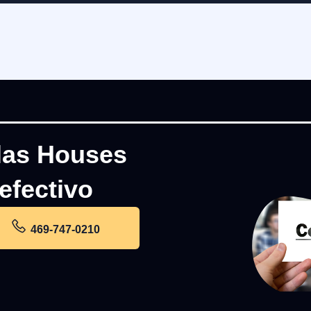
las Houses
efectivo
469-747-0210