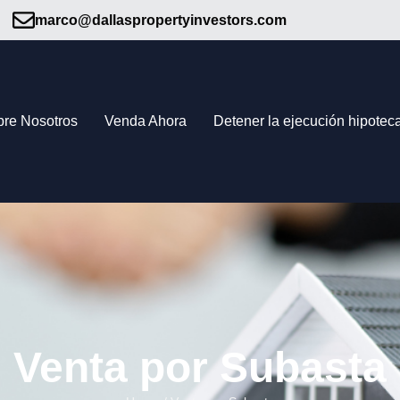
marco@dallaspropertyinvestors.com
bre Nosotros
Venda Ahora
Detener la ejecución hipoteca
Venta por Subasta