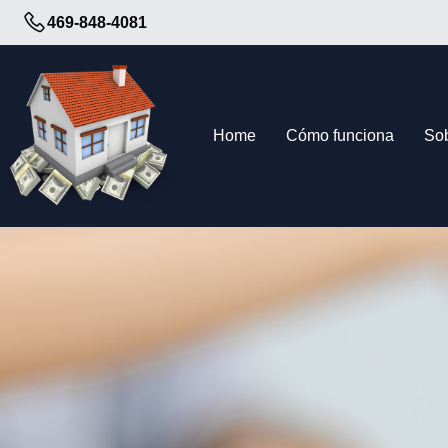
Skip
469-848-4081
to
content
Home
Cómo funciona
So