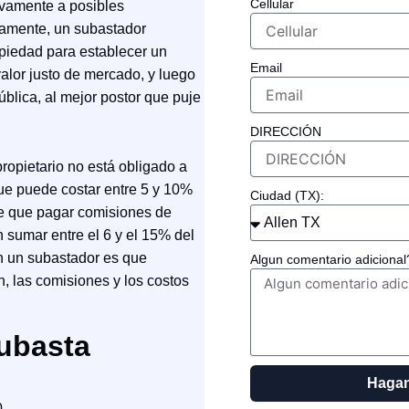
Cellular
ivamente a posibles
vamente, un subastador
opiedad para establecer un
Email
valor justo de mercado, y luego
ública, al mejor postor que puje
DIRECCIÓN
propietario no está obligado a
que puede costar entre 5 y 10%
Ciudad (TX):
ene que pagar comisiones de
n sumar entre el 6 y el 15% del
on un subastador es que
Algun comentario adicional
n, las comisiones y los costos
subasta
Hagan
0