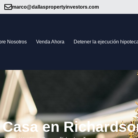
marco@dallaspropertyinvestors.com
bre Nosotros
Venda Ahora
Detener la ejecución hipoteca
 Casa en Richardso