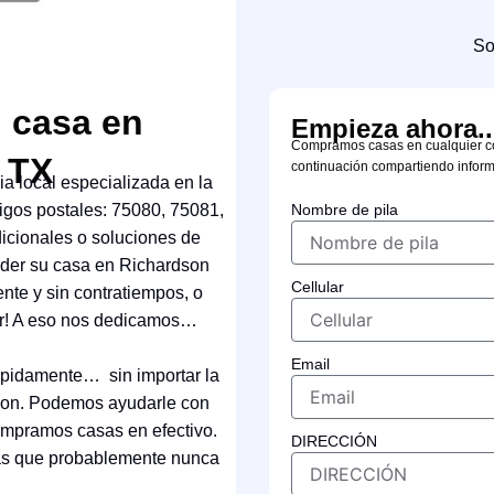
So
 casa en
Empieza ahora..
Compramos casas en cualquier c
 TX
continuación compartiendo inform
 local especializada en la
igos postales: 75080, 75081,
Nombre de pila
icionales o soluciones de
nder su casa en Richardson
Cellular
nte y sin contratiempos, o
ar! A eso nos dedicamos…
Email
pidamente… sin importar la
acion. Podemos ayudarle con
ompramos casas en efectivo.
DIRECCIÓN
vas que probablemente nunca