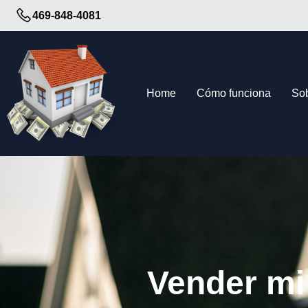
Skip
469-848-4081
to
content
Home
Cómo funciona
So
Vender mi