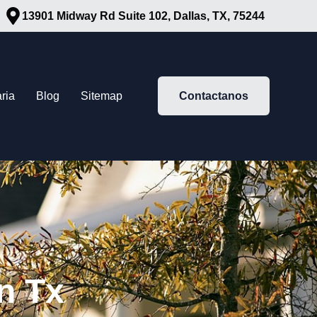
13901 Midway Rd Suite 102, Dallas, TX, 75244
ria
Blog
Sitemap
Contactanos
n Tx