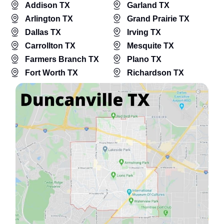
Addison TX
Garland TX
Arlington TX
Grand Prairie TX
Dallas TX
Irving TX
Carrollton TX
Mesquite TX
Farmers Branch TX
Plano TX
Fort Worth TX
Richardson TX